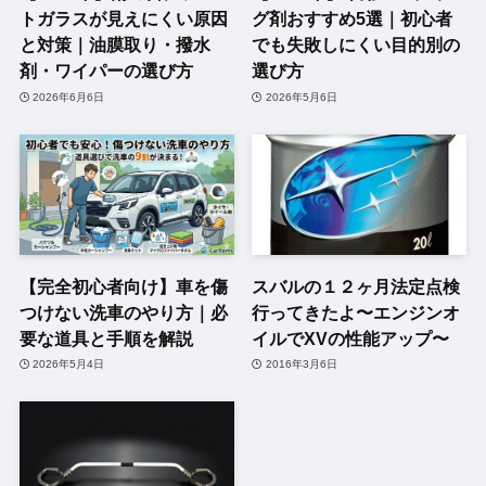
トガラスが見えにくい原因
グ剤おすすめ5選｜初心者
と対策｜油膜取り・撥水
でも失敗しにくい目的別の
剤・ワイパーの選び方
選び方
2026年6月6日
2026年5月6日
【完全初心者向け】車を傷
スバルの１２ヶ月法定点検
つけない洗車のやり方｜必
行ってきたよ〜エンジンオ
要な道具と手順を解説
イルでXVの性能アップ〜
2026年5月4日
2016年3月6日