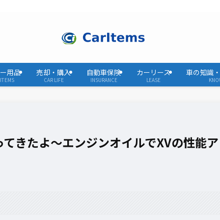
ー用品
売却・購入
自動車保険
カーリース
車の知識
ITEMS
CAR LIFE
INSURANCE
LEASE
KNO
ってきたよ〜エンジンオイルでXVの性能ア