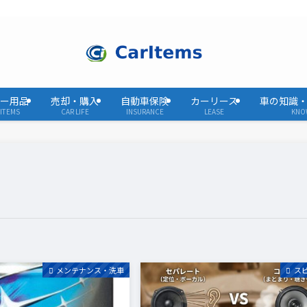
ー用品
売却・購入
自動車保険
カーリース
車の知識
ITEMS
CAR LIFE
INSURANCE
LEASE
KNO
メンテナンス・洗車
ス